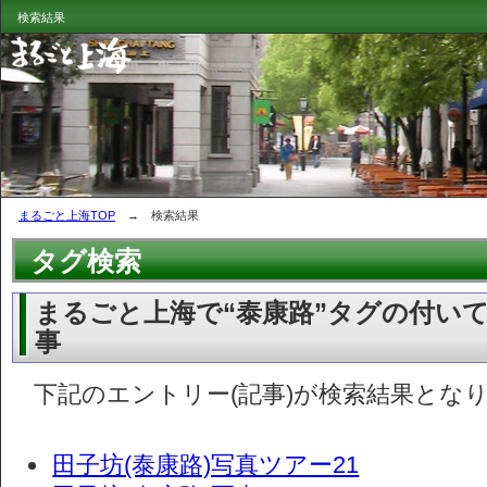
検索結果
まるごと上海TOP
→ 検索結果
タグ検索
まるごと上海で“泰康路”タグの付い
事
下記のエントリー(記事)が検索結果とな
田子坊(泰康路)写真ツアー21