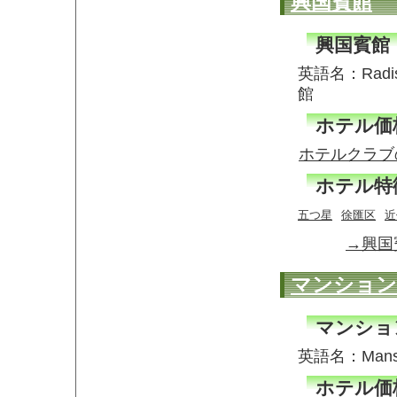
興国賓館
興国賓館
英語名：Radis
館
ホテル価
ホテルクラブ
ホテル特
五つ星
徐匯区
近
→興国
マンション
マンショ
英語名：Mans
ホテル価