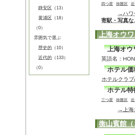
四つ星
徐匯区
近
静安区
（13）
→ハワ
黄浦区
（18）
寄駅・写真な
（0）
上海オウワ
雰囲気で選ぶ
歴史的
（10）
上海オウ
近代的
（133）
英語名：HONG
（0）
ホテル価
ホテルクラブ
ホテル特
三つ星
徐匯区
近
→上海
衡山賓館（