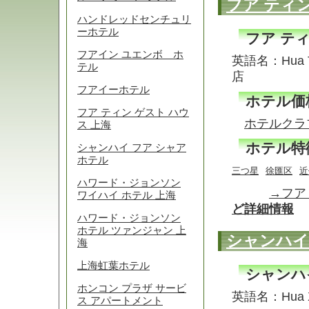
フア ティン
ハンドレッドセンチュリ
ーホテル
フア ティ
フアイン ユエンボ ホ
英語名：Hua T
テル
店
フアイーホテル
ホテル価
フア ティン ゲスト ハウ
ホテルクラ
ス 上海
ホテル特
シャンハイ フア シャア
ホテル
三つ星
徐匯区
近
ハワード・ジョンソン
→フア
ワイハイ ホテル 上海
ど詳細情報
ハワード・ジョンソン
ホテル ツァンジャン 上
シャンハイ
海
上海虹葉ホテル
シャンハ
ホンコン プラザ サービ
英語名：Hua 
ス アパートメント