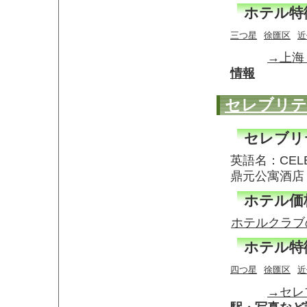
ホテル特
三つ星
徐匯区
近
→上海
情報
セレブリテ
セレブリ
英語名：CELE
鼎元公寓酒店
ホテル価
ホテルクラブ
ホテル特
四つ星
徐匯区
近
→セレ