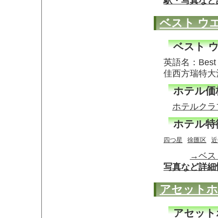
駅・写真など
ベスト ウ
ベスト 
英語名：Best 
佳西方瑞特大
ホテル価
ホテルクラ
ホテル特
四つ星
徐匯区
近
→ベス
写真など詳細
アセットホ
アセット