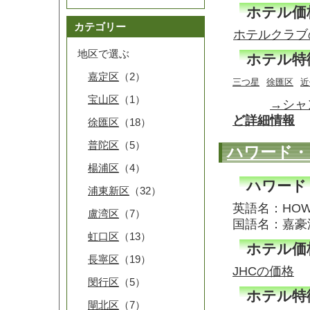
ホテル価
カテゴリー
ホテルクラブ
地区で選ぶ
ホテル特
嘉定区
（2）
三つ星
徐匯区
近
宝山区
（1）
→シャ
ど詳細情報
徐匯区
（18）
普陀区
（5）
ハワード・
楊浦区
（4）
ハワード
浦東新区
（32）
英語名：HOWAR
盧湾区
（7）
国語名：嘉
虹口区
（13）
ホテル価
長寧区
（19）
JHCの価格
閔行区
（5）
ホテル特
閘北区
（7）