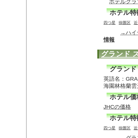
ホテルクラ
ホテル特
四つ星
徐匯区
近
→ハイ
情報
グランド 
グランド
英語名：GRAN
海園林格蘭雲
ホテル価
JHCの価格
ホテル特
四つ星
徐匯区
近