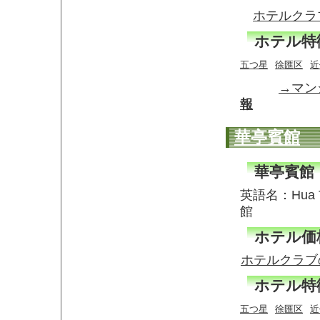
ホテルクラ
ホテル特
五つ星
徐匯区
近
→マン
報
華亭賓館
華亭賓館
英語名：Hua T
館
ホテル価
ホテルクラブ
ホテル特
五つ星
徐匯区
近