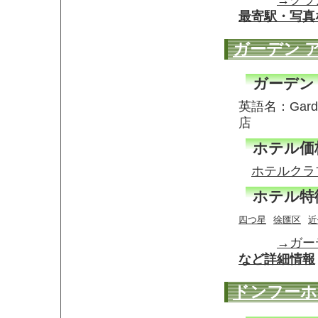
→グラ
最寄駅・写真
ガーデン 
ガーデン
英語名：Garde
店
ホテル価
ホテルクラ
ホテル特
四つ星
徐匯区
近
→ガー
など詳細情報
ドンフーホ