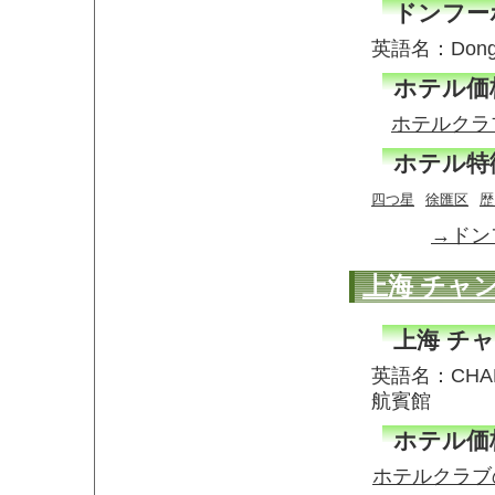
ドンフー
英語名：Dong
ホテル価
ホテルクラ
ホテル特
四つ星
徐匯区
歴
→ドン
上海 チャ
上海 チ
英語名：CHAN
航賓館
ホテル価
ホテルクラブ