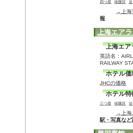
四つ星
徐匯区
近
→上海
報
上海エアラ
上海エア
英語名：AIRLI
RAILWAY 
ホテル価
JHCの価格
ホテル特
三つ星
徐匯区
近
→上海
駅・写真など