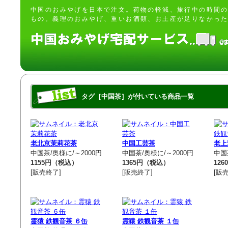
中国のおみやげを日本で注文。荷物の軽減、旅行中の時間
もの。義理のおみやげ、重いお酒類、お土産が足りなかった
タグ［中国茶］が付いている商品一覧
老北京茉莉花茶
中国工芸茶
老上
中国茶/奥様に/～2000円
中国茶/奥様に/～2000円
中国
1155円（税込）
1365円（税込）
12
[販売終了]
[販売終了]
[販
霊猿 鉄観音茶 ６缶
霊猿 鉄観音茶 １缶