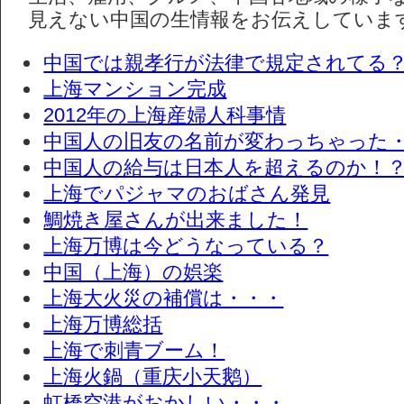
見えない中国の生情報をお伝えしていま
中国では親孝行が法律で規定されてる
上海マンション完成
2012年の上海産婦人科事情
中国人の旧友の名前が変わっちゃった
中国人の給与は日本人を超えるのか！
上海でパジャマのおばさん発見
鯛焼き屋さんが出来ました！
上海万博は今どうなっている？
中国（上海）の娯楽
上海大火災の補償は・・・
上海万博総括
上海で刺青ブーム！
上海火鍋（重庆小天鹅）
虹橋空港がおかしい・・・