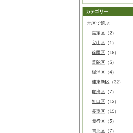
カテゴリー
地区で選ぶ
嘉定区
（2）
宝山区
（1）
徐匯区
（18）
普陀区
（5）
楊浦区
（4）
浦東新区
（32）
盧湾区
（7）
虹口区
（13）
長寧区
（19）
閔行区
（5）
閘北区
（7）