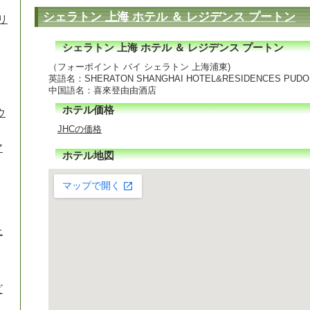
シェラトン 上海 ホテル ＆ レジデンス プートン
リ
シェラトン 上海 ホテル ＆ レジデンス プートン
（フォーポイント バイ シェラトン 上海浦東)
英語名：SHERATON SHANGHAI HOTEL&RESIDENCES PUD
中国語名：喜來登由由酒店
ホテル価格
ウ
JHCの価格
ア
ホテル地図
上
ビ