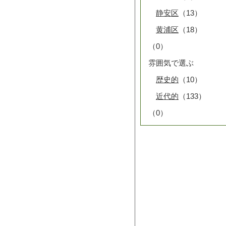
静安区
（13）
黄浦区
（18）
（0）
雰囲気で選ぶ
歴史的
（10）
近代的
（133）
（0）