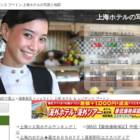
デンス プートン:上海ホテルの写真と地図
上海ホテルの
●ホテルの雰囲気で選ぶ
上海の歴史を感じるホテル
←
●地下鉄沿線で選ぶ
１号線
２号線
３号線
※参考：
上海地下鉄路線図
●星のレベルで選ぶ
五つ星以上
四つ星
●地区で選ぶ
静安区
徐匯区
閘北区
盧湾区
虹口区
長寧区
閔行区
嘉定区
楊浦区
地区で選ぶ
>
浦東新区
> シェラトン 上海 ホテル ＆ レジデンス プートン
⇒
上海☆人気ホテルランキング！
⇒
365日【最低価格保証】中国
☆
⇒
上海のホテル★最大６０％ＯＦＦ！直前割引エクスペディア