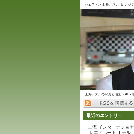
シェラトン 上海 ホテル ＆ レジ
上海ホテルの写真と地図TOP
>
最近のエントリー
上海 インターナショナ
ル エアポート ホテル