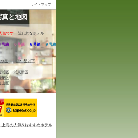
サイトマップ
写真と地図
人気です
近代的なホテル
４号線
６号線
８号線
９号線
三つ星
二つ星以下
黄浦区
浦東新区
普陀区
宝山区
・上海の人気&おすすめホテル