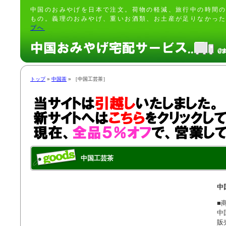
中国のおみやげを日本で注文。荷物の軽減、旅行中の時間
もの。義理のおみやげ、重いお酒類、お土産が足りなかっ
プへ
トップ
»
中国茶
» ［中国工芸茶］
中国工芸茶
中
■商
中
販