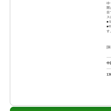
ゆ
開
目
ス
■
■
す
[
中
1