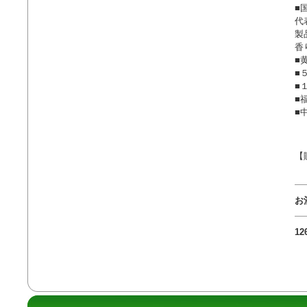
■
代
製
香
■
■
■
■
■
【
お
1