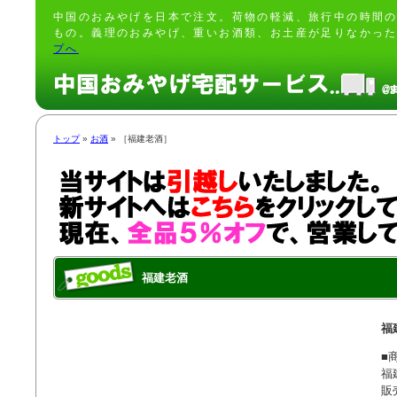
中国のおみやげを日本で注文。荷物の軽減、旅行中の時間
もの。義理のおみやげ、重いお酒類、お土産が足りなかっ
プへ
トップ
»
お酒
» ［福建老酒］
福建老酒
福
■商
福
販売