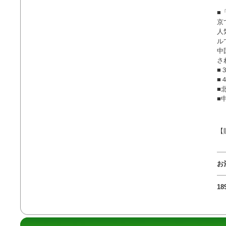
■
京
人
ル
中
さ
■
■
■
■
【
お
1