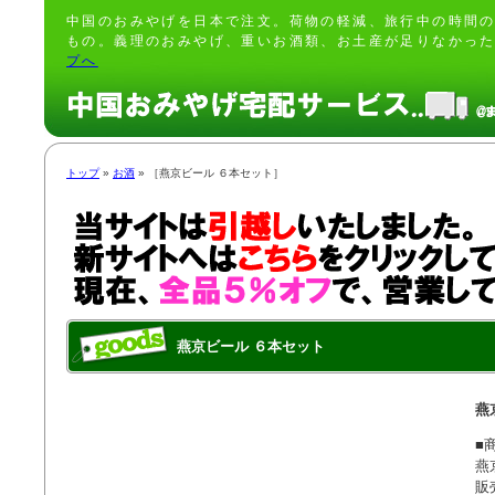
中国のおみやげを日本で注文。荷物の軽減、旅行中の時間
もの。義理のおみやげ、重いお酒類、お土産が足りなかっ
プへ
トップ
»
お酒
» ［燕京ビール ６本セット］
燕京ビール ６本セット
燕
■商
燕
販